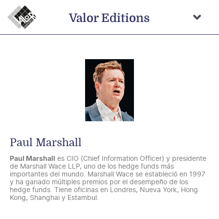
Saltar
al
Valor Editions
contenido
Togg
Navi
Inicio
Novedades
Próximamente
Temas
Autores
Paul Marshall
Catálogo
Paul Marshall
es CIO (Chief Information Officer) y presidente
de Marshall Wace LLP, uno de los hedge funds más
Distribución
importantes del mundo. Marshall Wace se estableció en 1997
y ha ganado múltiples premios por el desempeño de los
hedge funds. Tiene oficinas en Londres, Nueva York, Hong
Contacto
Kong, Shanghai y Estambul.
Carrito