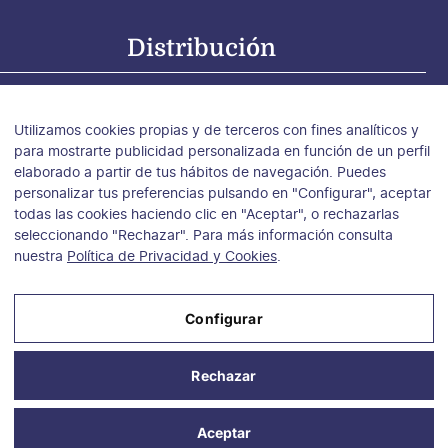
Distribución
tribución para España
tribución para Argentina, Chile y Uruguay
Utilizamos cookies propias y de terceros con fines analíticos y
tribución para México
para mostrarte publicidad personalizada en función de un perfil
elaborado a partir de tus hábitos de navegación. Puedes
personalizar tus preferencias pulsando en "Configurar", aceptar
todas las cookies haciendo clic en "Aceptar", o rechazarlas
seleccionando "Rechazar". Para más información consulta
nuestra
Política de Privacidad y Cookies
.
Configurar
Aviso Legal
Rechazar
Política de Privacidad y Cookies
Condiciones de compra
Aceptar