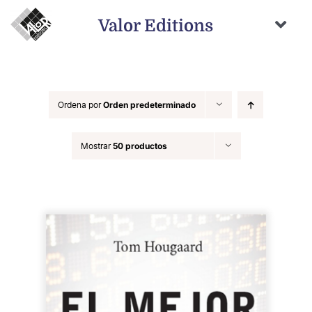
Saltar
al
Valor Editions
contenido
Togg
Navi
Inicio
Novedades
Ordena por
Orden predeterminado
Próximamente
Mostrar
50 productos
Temas
Autores
Catálogo
Distribución
Contacto
Carrito