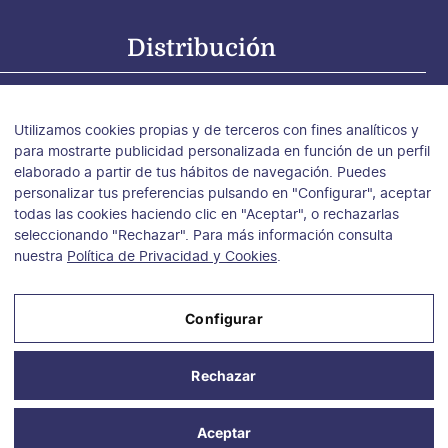
Distribución
tribución para España
tribución para Argentina, Chile y Uruguay
Utilizamos cookies propias y de terceros con fines analíticos y
tribución para México
para mostrarte publicidad personalizada en función de un perfil
elaborado a partir de tus hábitos de navegación. Puedes
personalizar tus preferencias pulsando en "Configurar", aceptar
todas las cookies haciendo clic en "Aceptar", o rechazarlas
seleccionando "Rechazar". Para más información consulta
nuestra
Política de Privacidad y Cookies
.
Configurar
Aviso Legal
Rechazar
Política de Privacidad y Cookies
Condiciones de compra
Aceptar