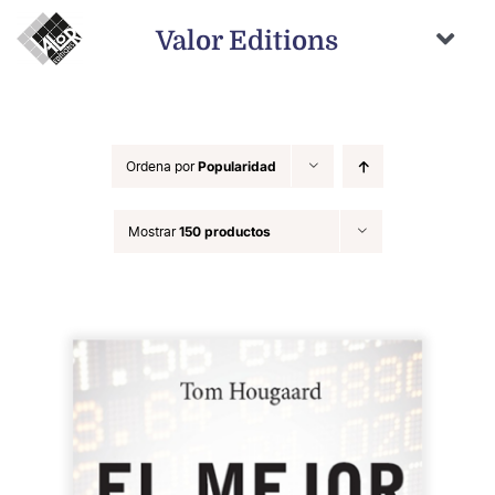
Saltar
al
Valor Editions
contenido
Togg
Navi
Inicio
Novedades
Ordena por
Popularidad
Próximamente
Mostrar
150 productos
Temas
Autores
Catálogo
Distribución
Contacto
Carrito