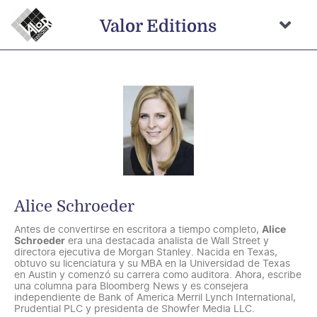
Saltar
al
Valor Editions
contenido
Togg
Navi
Inicio
Novedades
Próximamente
Temas
Autores
Alice Schroeder
Catálogo
Antes de convertirse en escritora a tiempo completo,
Alice
Schroeder
era una destacada analista de Wall Street y
Distribución
directora ejecutiva de Morgan Stanley. Nacida en Texas,
obtuvo su licenciatura y su MBA en la Universidad de Texas
en Austin y comenzó su carrera como auditora. Ahora, escribe
Contacto
una columna para Bloomberg News y es consejera
independiente de Bank of America Merril Lynch International,
Prudential PLC y presidenta de Showfer Media LLC.
Carrito