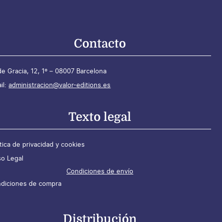
Contacto
de Gracia, 12, 1º – 08007 Barcelona
il:
administracion@valor-editions.es
Texto legal
ítica de privacidad y cookies
so Legal
Condiciones de envío
diciones de compra
Distribución