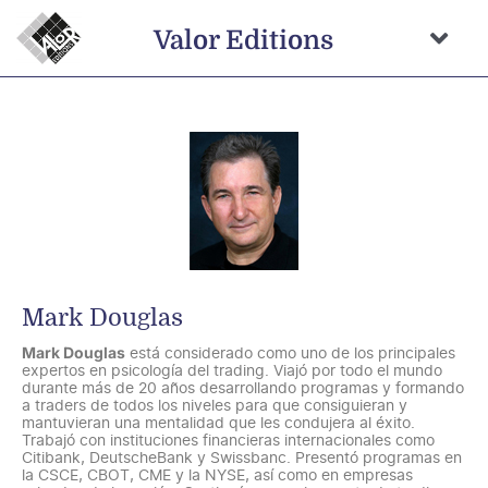
Saltar
al
Valor Editions
contenido
Togg
Navi
Inicio
Novedades
Próximamente
Temas
Autores
Mark Douglas
Catálogo
Mark Douglas
está considerado como uno de los principales
expertos en psicología del trading. Viajó por todo el mundo
Distribución
durante más de 20 años desarrollando programas y formando
a traders de todos los niveles para que consiguieran y
mantuvieran una mentalidad que les condujera al éxito.
Contacto
Trabajó con instituciones financieras internacionales como
Citibank, DeutscheBank y Swissbanc. Presentó programas en
la CSCE, CBOT, CME y la NYSE, así como en empresas
Carrito