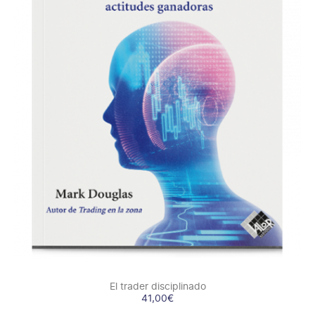
COMPRAR
/
DETALLES
El trader disciplinado
41,00
€