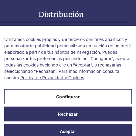
Distribución
tribución para España
tribución para Argentina, Chile y Uruguay
Utilizamos cookies propias y de terceros con fines analíticos y
tribución para México
para mostrarte publicidad personalizada en función de un perfil
elaborado a partir de tus hábitos de navegación. Puedes
personalizar tus preferencias pulsando en "Configurar", aceptar
todas las cookies haciendo clic en "Aceptar", o rechazarlas
seleccionando "Rechazar". Para más información consulta
nuestra
Política de Privacidad y Cookies
.
Configurar
Aviso Legal
Rechazar
Política de Privacidad y Cookies
Condiciones de compra
Aceptar