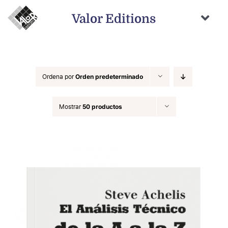
Saltar
al
Valor Editions
contenido
Togg
Navi
Inicio
Novedades
Ordena por
Orden predeterminado
Próximamente
Mostrar
50 productos
Temas
Autores
Catálogo
Distribución
Contacto
Carrito