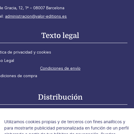
de Gracia, 12, 1º – 08007 Barcelona
il:
administracion@valor-editions.es
Texto legal
ítica de privacidad y cookies
so Legal
Condiciones de envío
diciones de compra
Distribución
tribución para España
tribución para Argentina, Chile y Uruguay
Utilizamos cookies propias y de terceros con fines analíticos y
tribución para México
para mostrarte publicidad personalizada en función de un perfil