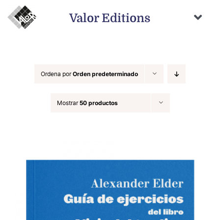
Saltar
al
Valor Editions
contenido
Togg
Navi
Inicio
Novedades
Ordena por
Orden predeterminado
Próximamente
Mostrar
50 productos
Temas
Autores
Catálogo
Distribución
Contacto
Carrito