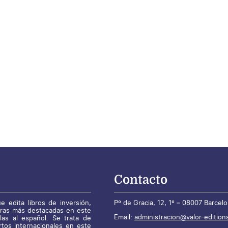
Contacto
e edita libros de inversión,
Pº de Gracia, 12, 1º – 08007 Barcel
bras más destacadas en este
Email:
administracion@valor-edition
las al español. Se trata de
rtos internacionales en este