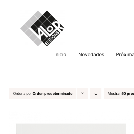
Saltar
al
contenido
Inicio
Novedades
Próxim
Ordena por
Orden predeterminado
Mostrar
50 pro