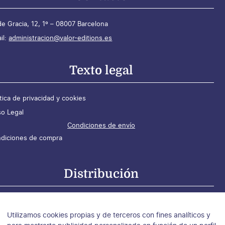
de Gracia, 12, 1º – 08007 Barcelona
il:
administracion@valor-editions.es
Texto legal
ítica de privacidad y cookies
so Legal
Condiciones de envío
diciones de compra
Distribución
tribución para España
tribución para Argentina, Chile y Uruguay
Utilizamos cookies propias y de terceros con fines analíticos y
tribución para México