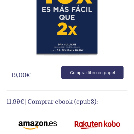
Comprar libro en papel
19,00
€
10x
es
más
fácil
que
2x
11,99€
| Comprar ebook (epub3):
cantidad