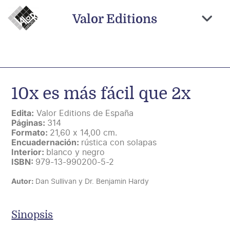
Saltar
al
Valor Editions
contenido
Togg
Navi
Inicio
Novedades
10x es más fácil que 2x
Próximamente
Edita:
Valor Editions de España
Temas
Páginas:
314
Formato:
21,60 x 14,00 cm.
Autores
Encuadernación:
rústica con solapas
Interior:
blanco y negro
Catálogo
ISBN:
979-13-990200-5-2
Autor:
Dan Sullivan y Dr. Benjamin Hardy
Distribución
Contacto
Sinopsis
Carrito