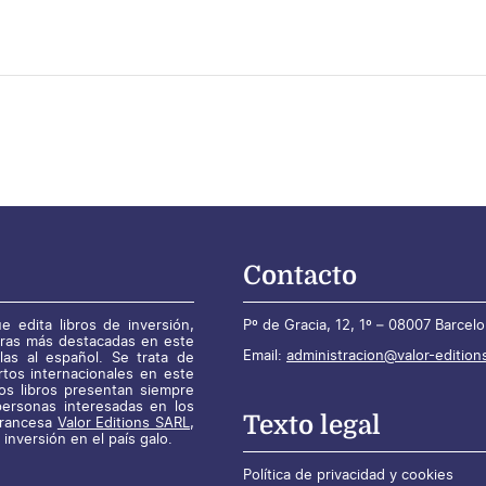
Contacto
e edita libros de inversión,
Pº de Gracia, 12, 1º – 08007 Barcel
bras más destacadas en este
Email:
administracion@valor-edition
las al español. Se trata de
rtos internacionales en este
os libros presentan siempre
personas interesadas en los
Texto legal
 francesa
Valor Editions SARL
,
 inversión en el país galo.
Política de privacidad y cookies