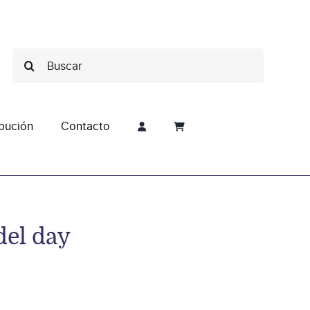
Buscar:
ibución
Contacto
del day