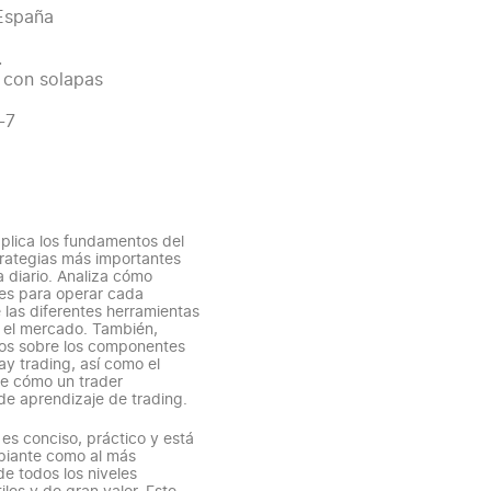
 España
.
a con solapas
-7
xplica los fundamentos del
trategias más importantes
a diario. Analiza cómo
nes para operar cada
las diferentes herramientas
n el mercado. También,
dos sobre los componentes
y trading, así como el
de cómo un trader
 de aprendizaje de trading.
es conciso, práctico y está
cipiante como al más
e todos los niveles
les y de gran valor. Este