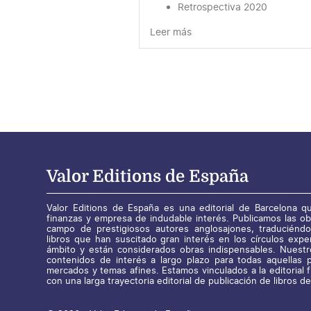
Retrospectiva 2020
Leer más
Valor Editions de España
Valor Editions de España es una editorial de Barcelona qu
finanzas y empresa de indudable interés. Publicamos las o
campo de prestigiosos autores anglosajones, traduciéndo
libros que han suscitado gran interés en los círculos expe
ámbito y están considerados obras indispensables. Nuestr
contenidos de interés a largo plazo para todas aquellas 
mercados y temas afines. Estamos vinculados a la editorial
con una larga trayectoria editorial de publicación de libros de