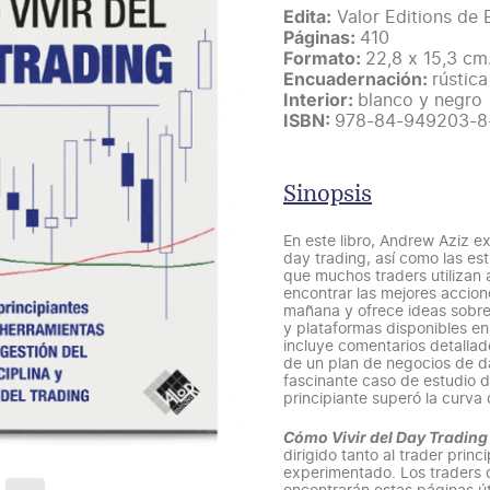
Edita:
Valor Editions de
Páginas:
410
Formato:
22,8 x 15,3 cm
Encuadernación:
rústic
Interior:
blanco y negro
ISBN:
978-84-949203-8
Sinopsis
En este libro, Andrew Aziz e
day trading, así como las es
que muchos traders utilizan 
encontrar las mejores accio
mañana y ofrece ideas sobre 
y plataformas disponibles e
incluye comentarios detalla
de un plan de negocios de da
fascinante caso de estudio 
principiante superó la curva
Cómo Vivir del Day Trading
dirigido tanto al trader prin
experimentado. Los traders d
encontrarán estas páginas úti