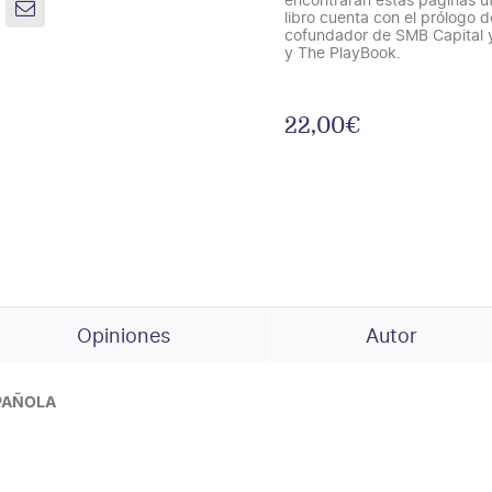
libro cuenta con el prólogo d
cofundador de SMB Capital 
y The PlayBook.
22,00
€
Cómo
vivir
del
day
trading
cantidad
Opiniones
Autor
SPAÑOLA