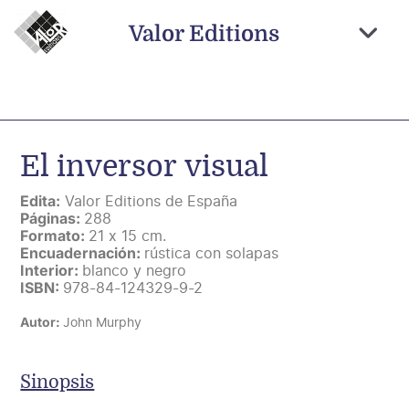
Saltar
al
Valor Editions
contenido
Togg
Navi
Inicio
Novedades
El inversor visual
Próximamente
Edita:
Valor Editions de España
Temas
Páginas:
288
Formato:
21 x 15 cm.
Autores
Encuadernación:
rústica con solapas
Interior:
blanco y negro
Catálogo
ISBN:
978-84-124329-9-2
Autor:
John Murphy
Distribución
Contacto
Sinopsis
Carrito