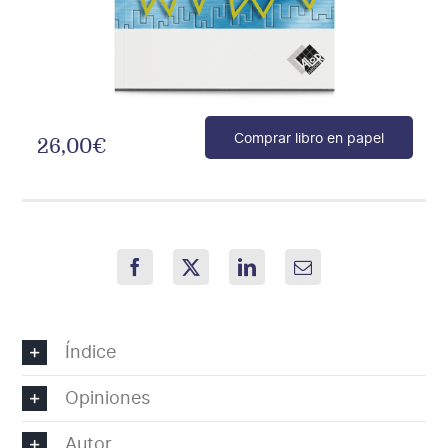
Comprar libro en papel
26,00
€
El
inversor
visual
cantidad
Índice
Opiniones
Autor