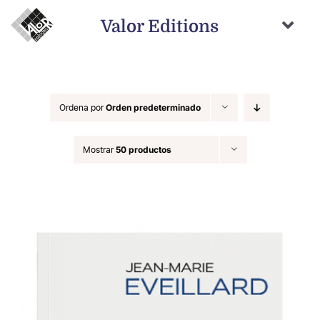
Saltar
al
Valor Editions
contenido
Togg
Navi
Inicio
Novedades
Ordena por
Orden predeterminado
Próximamente
Mostrar
50 productos
Temas
Autores
Catálogo
Distribución
Contacto
Carrito