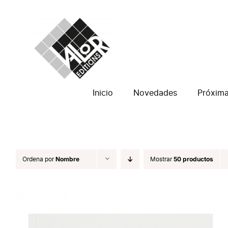
Saltar
al
contenido
Inicio
Novedades
Próxim
Ordena por
Nombre
Mostrar
50 productos