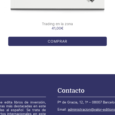
Trading en la zona
41,00
€
COMPRAR
Contacto
e edita libros de inversión,
Pº de Gracia, 12, 1º – 08007 Barcel
bras más destacadas en este
Email:
administracion@valor-edition
las al español. Se trata de
rtos internacionales en este