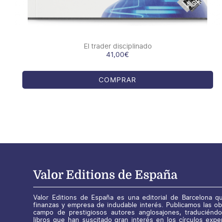
El trader disciplinado
41,00
€
COMPRAR
Valor Editions de España
Valor Editions de España es una editorial de Barcelona qu
finanzas y empresa de indudable interés. Publicamos las o
campo de prestigiosos autores anglosajones, traduciéndo
libros que han suscitado gran interés en los círculos expe