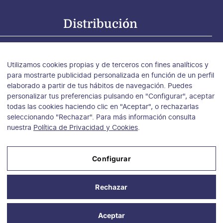
Distribución
tribución para España
tribución para Argentina, Chile y Uruguay
Utilizamos cookies propias y de terceros con fines analíticos y
tribución para México
para mostrarte publicidad personalizada en función de un perfil
elaborado a partir de tus hábitos de navegación. Puedes
personalizar tus preferencias pulsando en "Configurar", aceptar
todas las cookies haciendo clic en "Aceptar", o rechazarlas
seleccionando "Rechazar". Para más información consulta
nuestra
Política de Privacidad y Cookies
.
Configurar
Aviso Legal
Rechazar
Política de Privacidad y Cookies
Condiciones de compra
Aceptar