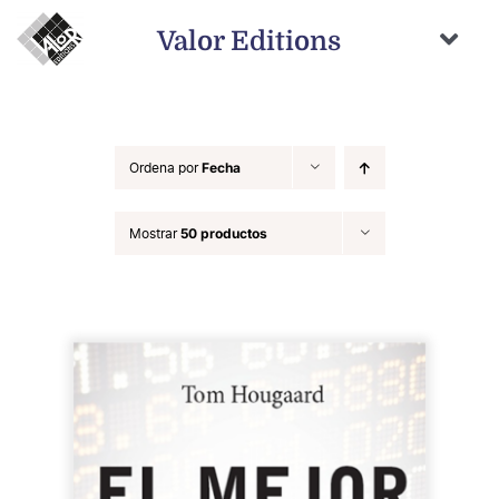
Saltar
al
Valor Editions
contenido
Togg
Navi
Inicio
Novedades
Ordena por
Fecha
Próximamente
Mostrar
50 productos
Temas
Autores
Catálogo
Distribución
Contacto
Carrito